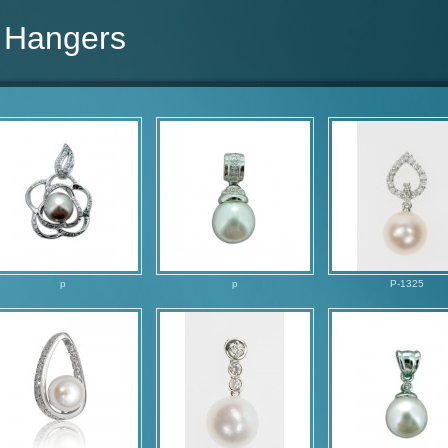
Hangers
p
p
P-1325