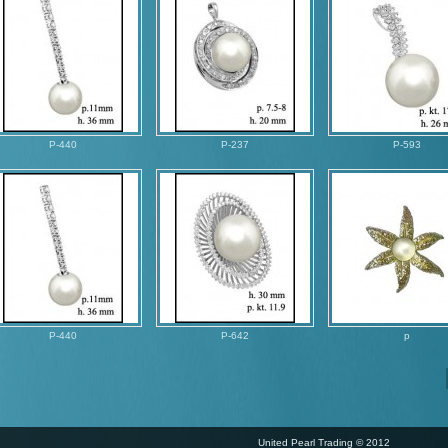
P-440
P-237
P-593
P-440
P-642
p
United Pearl Trading © 2012