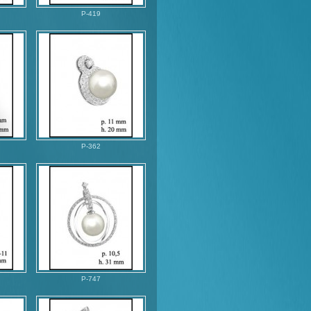
P-419
P-362
P-747