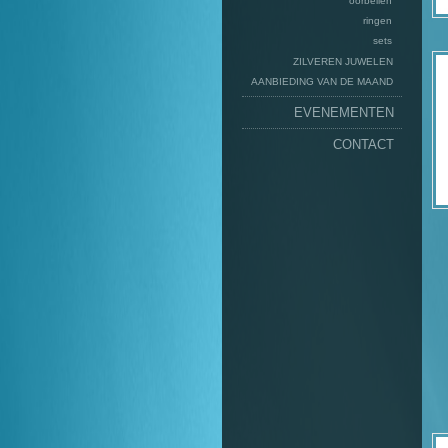
oorbellen
ringen
sets
ZILVEREN JUWELEN
AANBIEDING VAN DE MAAND
EVENEMENTEN
CONTACT