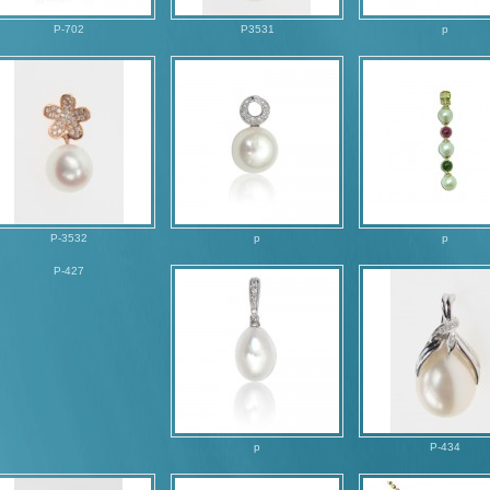
P-702
P3531
p
P-3532
p
p
P-427
p
P-434