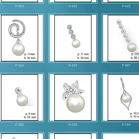
P-353
P-423
P-422
P-424
P-352
P-387
P-385
P-239
P-764