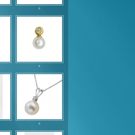
p
p
p