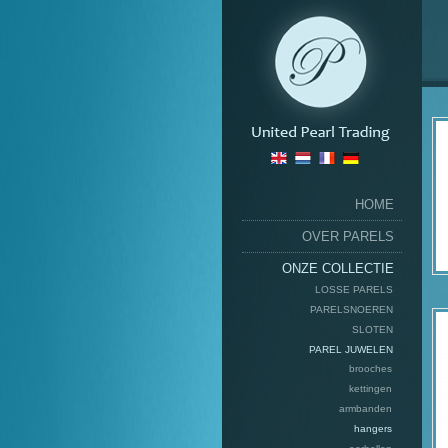
HOME
OVER PARELS
ONZE COLLECTIE
LOSSE PARELS
PARELSNOEREN
SLOTEN
PAREL JUWELEN
brooches
kettingen
armbanden
hangers