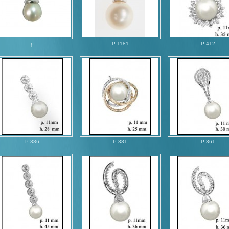
p
P-1181
P-412
P-386
P-381
P-361