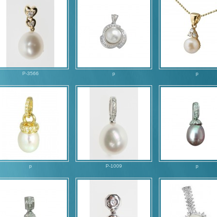
P-3566
p
p
p
P-1009
p