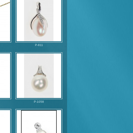
P-811
P-1058