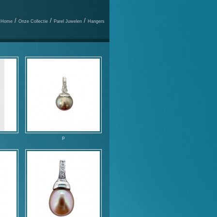
/
/
/
Home
Onze Collectie
Parel Juwelen
Hangers
p